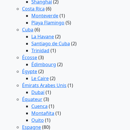
Shanghai
(2)
Costa Rica
(6)
Monteverde
(1)
Playa Flamingo
(5)
Cuba
(6)
La Havane
(2)
Santiago de Cuba
(2)
Trinidad
(1)
Écosse
(3)
Édimbourg
(2)
Égypte
(2)
Le Caire
(2)
Émirats Arabes Unis
(1)
Dubaï
(1)
Équateur
(3)
Cuenca
(1)
Montañita
(1)
Quito
(1)
Espagne
(80)