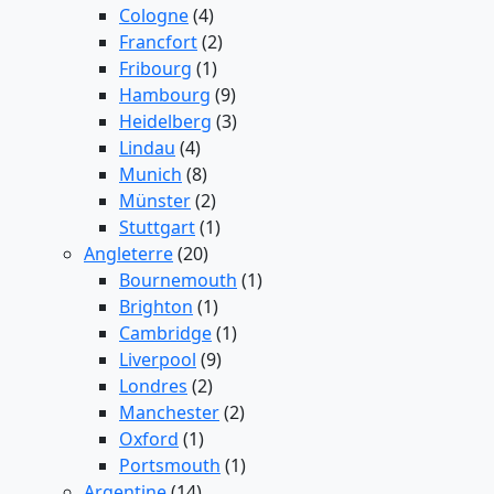
Cologne
(4)
Francfort
(2)
Fribourg
(1)
Hambourg
(9)
Heidelberg
(3)
Lindau
(4)
Munich
(8)
Münster
(2)
Stuttgart
(1)
Angleterre
(20)
Bournemouth
(1)
Brighton
(1)
Cambridge
(1)
Liverpool
(9)
Londres
(2)
Manchester
(2)
Oxford
(1)
Portsmouth
(1)
Argentine
(14)