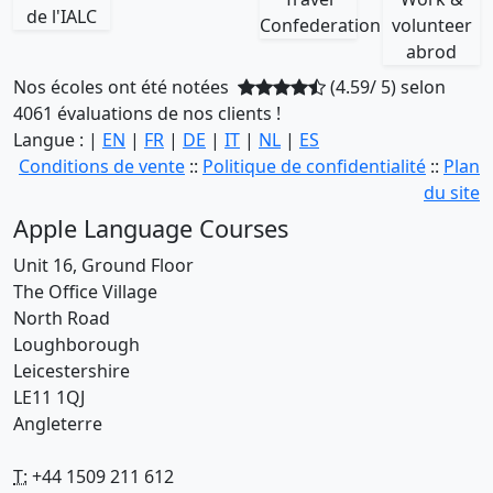
Nos écoles ont été notées
(4.59/ 5) selon
4061 évaluations de nos clients !
Langue : |
EN
|
FR
|
DE
|
IT
|
NL
|
ES
Conditions de vente
::
Politique de confidentialité
::
Plan
du site
Apple Language Courses
Unit 16, Ground Floor
The Office Village
North Road
Loughborough
Leicestershire
LE11 1QJ
Angleterre
T:
+44 1509 211 612