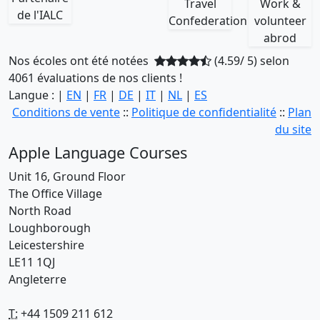
Nos écoles ont été notées
(4.59/ 5) selon
4061 évaluations de nos clients !
Langue : |
EN
|
FR
|
DE
|
IT
|
NL
|
ES
Conditions de vente
::
Politique de confidentialité
::
Plan
du site
Apple Language Courses
Unit 16, Ground Floor
The Office Village
North Road
Loughborough
Leicestershire
LE11 1QJ
Angleterre
T:
+44 1509 211 612