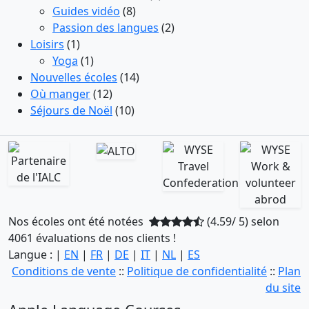
Guides vidéo
(8)
Passion des langues
(2)
Loisirs
(1)
Yoga
(1)
Nouvelles écoles
(14)
Où manger
(12)
Séjours de Noël
(10)
Nos écoles ont été notées
(4.59/ 5) selon
4061 évaluations de nos clients !
Langue : |
EN
|
FR
|
DE
|
IT
|
NL
|
ES
Conditions de vente
::
Politique de confidentialité
::
Plan
du site