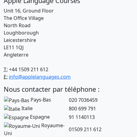
Apple Language Courses
Unit 16, Ground Floor
The Office Village
North Road
Loughborough
Leicestershire
LE11 1QJ
Angleterre
T:
+44 1509 211 612
E:
info@applelanguages.com
Nous contacter par téléphone :
Pays-Bas
020 7036459
Italie
800 699 791
Espagne
91 1140113
Royaume-
01509 211 612
Uni